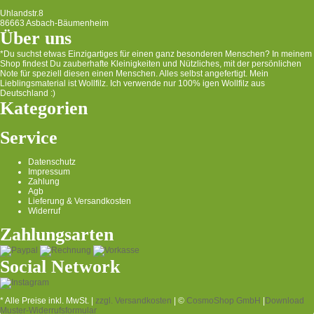
Uhlandstr.8
86663 Asbach-Bäumenheim
Über uns
*Du suchst etwas Einzigartiges für einen ganz besonderen Menschen? In meinem
Shop findest Du zauberhafte Kleinigkeiten und Nützliches, mit der persönlichen
Note für speziell diesen einen Menschen. Alles selbst angefertigt. Mein
Lieblingsmaterial ist Wollfilz. Ich verwende nur 100% igen Wollfilz aus
Deutschland :)
Kategorien
Service
Datenschutz
Impressum
Zahlung
Agb
Lieferung & Versandkosten
Widerruf
Zahlungsarten
Social Network
* Alle Preise inkl. MwSt. |
zzgl. Versandkosten
| ©
CosmoShop GmbH
|
Download
Muster-Widerrufsformular