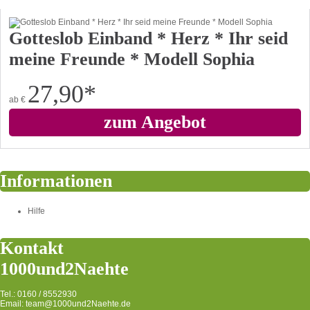
Gotteslob Einband * Herz * Ihr seid
meine Freunde * Modell Sophia
27,90
*
ab
€
zum Angebot
Informationen
Hilfe
Kontakt
1000und2Naehte
Tel.: 0160 / 8552930
Email: team@1000und2Naehte.de