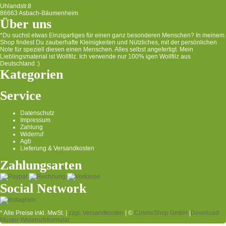
Uhlandstr.8
86663 Asbach-Bäumenheim
Über uns
*Du suchst etwas Einzigartiges für einen ganz besonderen Menschen? In meinem
Shop findest Du zauberhafte Kleinigkeiten und Nützliches, mit der persönlichen
Note für speziell diesen einen Menschen. Alles selbst angefertigt. Mein
Lieblingsmaterial ist Wollfilz. Ich verwende nur 100% igen Wollfilz aus
Deutschland :)
Kategorien
Service
Datenschutz
Impressum
Zahlung
Widerruf
Agb
Lieferung & Versandkosten
Zahlungsarten
Social Network
* Alle Preise inkl. MwSt. |
zzgl. Versandkosten
| ©
CosmoShop GmbH
|
Download
Muster-Widerrufsformular