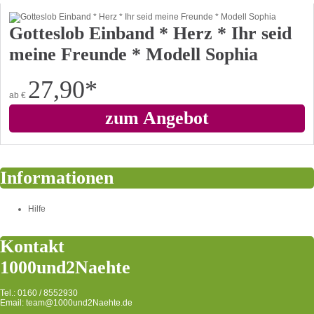
Gotteslob Einband * Herz * Ihr seid
meine Freunde * Modell Sophia
27,90
*
ab
€
zum Angebot
Informationen
Hilfe
Kontakt
1000und2Naehte
Tel.: 0160 / 8552930
Email: team@1000und2Naehte.de