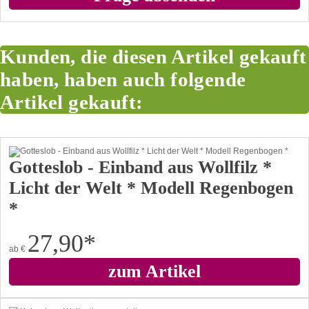
Kunden, die diesen Artikel gekauft
haben, haben auch folgende
Artikel gekauft:
Gotteslob - Einband aus Wollfilz *
Licht der Welt * Modell Regenbogen
*
27,90
*
ab
€
zum Artikel