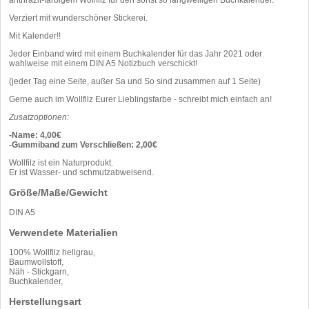
Verziert mit wunderschöner Stickerei.
Mit Kalender!!
Jeder Einband wird mit einem Buchkalender für das Jahr 2021 oder
wahlweise mit einem DIN A5 Notizbuch verschickt!
(jeder Tag eine Seite, außer Sa und So sind zusammen auf 1 Seite)
Gerne auch im Wollfilz Eurer Lieblingsfarbe - schreibt mich einfach an!
Zusatzoptionen:
-Name: 4,00€
-Gummiband zum Verschließen: 2,00€
Wollfilz ist ein Naturprodukt.
Er ist Wasser- und schmutzabweisend.
Größe/Maße/Gewicht
DIN A5
Verwendete Materialien
100% Wollfilz hellgrau,
Baumwollstoff,
Näh - Stickgarn,
Buchkalender,
Herstellungsart