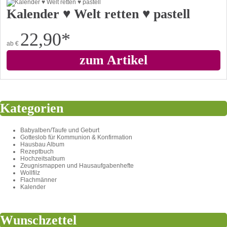
Kalender ♥ Welt retten ♥ pastell
22,90
*
ab
€
zum Artikel
Kategorien
Babyalben/Taufe und Geburt
Gotteslob für Kommunion & Konfirmation
Hausbau Album
Rezeptbuch
Hochzeitsalbum
Zeugnismappen und Hausaufgabenhefte
Wollfilz
Flachmänner
Kalender
Wunschzettel