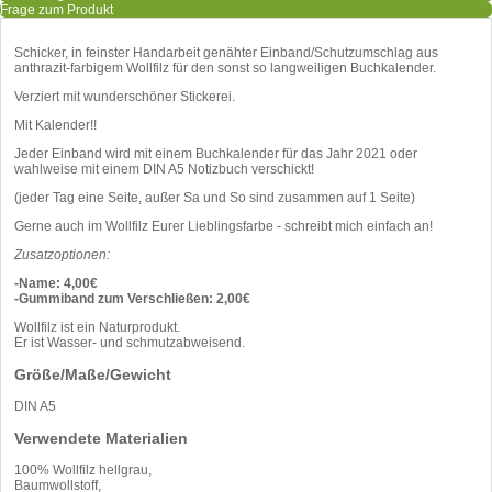
Frage zum Produkt
Schicker, in feinster Handarbeit genähter Einband/Schutzumschlag aus
anthrazit-farbigem Wollfilz für den sonst so langweiligen Buchkalender.
Verziert mit wunderschöner Stickerei.
Mit Kalender!!
Jeder Einband wird mit einem Buchkalender für das Jahr 2021 oder
wahlweise mit einem DIN A5 Notizbuch verschickt!
(jeder Tag eine Seite, außer Sa und So sind zusammen auf 1 Seite)
Gerne auch im Wollfilz Eurer Lieblingsfarbe - schreibt mich einfach an!
Zusatzoptionen:
-Name: 4,00€
-Gummiband zum Verschließen: 2,00€
Wollfilz ist ein Naturprodukt.
Er ist Wasser- und schmutzabweisend.
Größe/Maße/Gewicht
DIN A5
Verwendete Materialien
100% Wollfilz hellgrau,
Baumwollstoff,