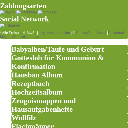
Zahlungsarten
Social Network
* Alle Preise inkl. MwSt. |
zzgl. Versandkosten
| ©
CosmoShop GmbH
|
Download
Muster-Widerrufsformular
Babyalben/Taufe und Geburt
Gotteslob für Kommunion &
Konfirmation
Hausbau Album
Rezeptbuch
Hochzeitsalbum
Zeugnismappen und
Hausaufgabenhefte
Wollfilz
Flachmänner