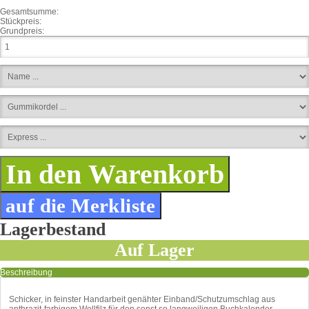
Gesamtsumme:
Stückpreis:
Grundpreis:
Lagerbestand
Auf Lager
Beschreibung
Schicker, in feinster Handarbeit genähter Einband/Schutzumschlag aus
anthrazit-farbigem Wollfilz für den sonst so langweiligen Buchkalender.