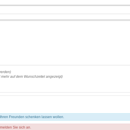
werden)
ht mehr auf dem Wunschzettel angezeigt)
n Ihren Freunden schenken lassen wollen.
 melden Sie sich an.