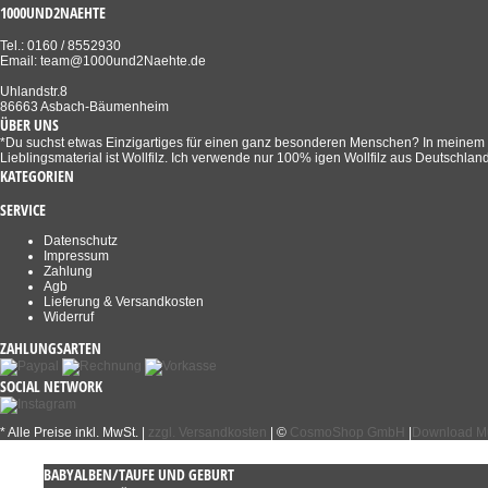
1000UND2NAEHTE
Tel.: 0160 / 8552930
Email: team@1000und2Naehte.de
Uhlandstr.8
86663 Asbach-Bäumenheim
ÜBER UNS
*Du suchst etwas Einzigartiges für einen ganz besonderen Menschen? In meinem Sho
Lieblingsmaterial ist Wollfilz. Ich verwende nur 100% igen Wollfilz aus Deutschland
KATEGORIEN
SERVICE
Datenschutz
Impressum
Zahlung
Agb
Lieferung & Versandkosten
Widerruf
ZAHLUNGSARTEN
SOCIAL NETWORK
* Alle Preise inkl. MwSt. |
zzgl. Versandkosten
| ©
CosmoShop GmbH
|
Download Mu
BABYALBEN/TAUFE UND GEBURT