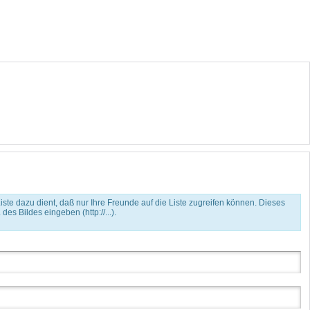
iste dazu dient, daß nur Ihre Freunde auf die Liste zugreifen können. Dieses
es Bildes eingeben (http://...).