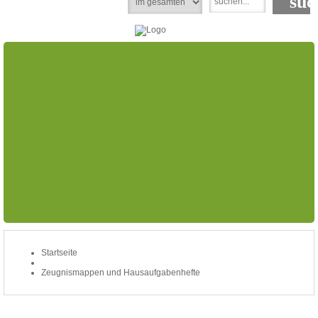
Startseite
Merkliste
Mein Konto
zum Warenkorb: 0 Artikel /
€ 0,00
Startseite
Zeugnismappen und Hausaufgabenhefte