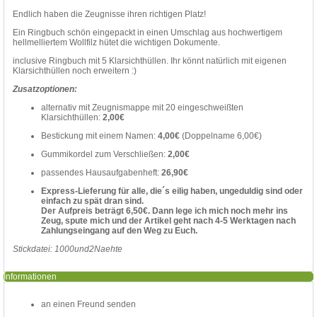
Endlich haben die Zeugnisse ihren richtigen Platz!
Ein Ringbuch schön eingepackt in einen Umschlag aus hochwertigem
hellmelliertem Wollfilz hütet die wichtigen Dokumente.
inclusive Ringbuch mit 5 Klarsichthüllen. Ihr könnt natürlich mit eigenen
Klarsichthüllen noch erweitern :)
Zusatzoptionen:
alternativ mit Zeugnismappe mit 20 eingeschweißten
Klarsichthüllen:
2,00€
Bestickung mit einem Namen:
4,00€
(Doppelname 6,00€)
Gummikordel zum Verschließen:
2,00€
passendes Hausaufgabenheft:
26,90€
Express-Lieferung für alle, die´s eilig haben, ungeduldig sind oder
einfach zu spät dran sind.
Der Aufpreis beträgt 6,50€. Dann lege ich mich noch mehr ins
Zeug, spute mich und der Artikel geht nach 4-5 Werktagen nach
Zahlungseingang auf den Weg zu Euch.
Stickdatei: 1000und2Naehte
Informationen
an einen Freund senden