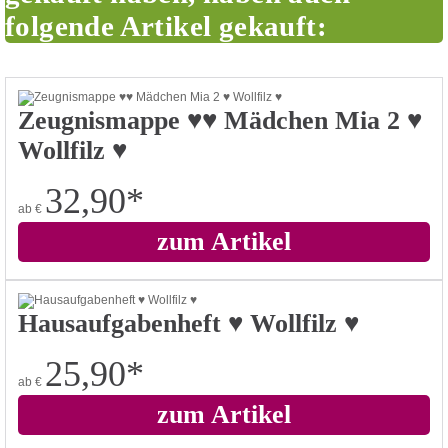
folgende Artikel gekauft:
Zeugnismappe ♥♥ Mädchen Mia 2 ♥
Wollfilz ♥
32,90
*
ab
€
zum Artikel
Hausaufgabenheft ♥ Wollfilz ♥
25,90
*
ab
€
zum Artikel