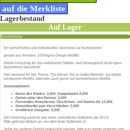
Lagerbestand
Auf Lager
Beschreibung
Ein persönliches und individuelles Geschenk zur Kommunion!
genäht aus feinstem, 100%igem Design-Wollfilz
Dieser Umschlag für das katholische Gebets- und Gesangbuch ist ein ganz
besonderes Geschenk!
Hier passend für das Thema: "Du bist ein Ton in Gottes Melodie" auf edlem
schwarzem Wollfilz, alternativ auch gerne auf dunkelblauem Wollfilz.
Zusatzoptionen:
Name des Kindes: 3,00€, Doppelname 5,00€
Datum unter den Namen: 3,00€
Passendes Rosenkranz-Täschchen: mit Namen für 12,95€
.
Gummikordel zum Verschließen: 2,00€
Großdruck-Ausgabe: 5,00€
_
Der Umschlag passt für das neue, einheitliche Gotteslob (ab 2013).
Bitte gebt das Bistum an, von dem Euer Gotteslob ist.
Sollte ein anderes Format gewünscht werden, bitte kurz vorher anfragen und