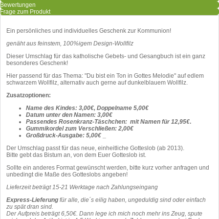
Bewertungen
Frage zum Produkt
Ein persönliches und individuelles Geschenk zur Kommunion!
genäht aus feinstem, 100%igem Design-Wollfilz
Dieser Umschlag für das katholische Gebets- und Gesangbuch ist ein ganz
besonderes Geschenk!
Hier passend für das Thema: "Du bist ein Ton in Gottes Melodie" auf edlem
schwarzem Wollfilz, alternativ auch gerne auf dunkelblauem Wollfilz.
Zusatzoptionen:
Name des Kindes: 3,00€, Doppelname 5,00€
Datum unter den Namen: 3,00€
Passendes Rosenkranz-Täschchen: mit Namen für 12,95€
.
Gummikordel zum Verschließen: 2,00€
Großdruck-Ausgabe: 5,00€
_
Der Umschlag passt für das neue, einheitliche Gotteslob (ab 2013).
Bitte gebt das Bistum an, von dem Euer Gotteslob ist.
Sollte ein anderes Format gewünscht werden, bitte kurz vorher anfragen und
unbedingt die Maße des Gotteslobs angeben!
Lieferzeit beträgt 15-21 Werktage nach Zahlungseingang
Express-Lieferung
für alle, die´s eilig haben, ungeduldig sind oder einfach
zu spät dran sind.
Der Aufpreis beträgt 6,50€. Dann lege ich mich noch mehr ins Zeug, spute