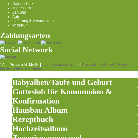
Datenschutz
Impressum
Zahlung
Agb
Lieferung & Versandkosten
Widerruf
Zahlungsarten
Social Network
* Alle Preise inkl. MwSt. |
zzgl. Versandkosten
| ©
CosmoShop GmbH
|
Download
Muster-Widerrufsformular
Babyalben/Taufe und Geburt
Gotteslob für Kommunion &
Konfirmation
Hausbau Album
Rezeptbuch
Hochzeitsalbum
Zeugnismappen und