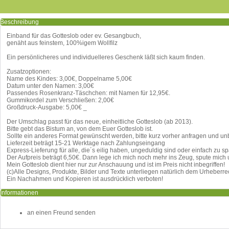
Beschreibung
Einband für das Gotteslob oder ev. Gesangbuch,
genäht aus feinstem, 100%igem Wollfilz
Ein persönlicheres und individuelleres Geschenk läßt sich kaum finden.
Zusatzoptionen:
Name des Kindes: 3,00€, Doppelname 5,00€
Datum unter den Namen: 3,00€
Passendes Rosenkranz-Täschchen: mit Namen für 12,95€.
Gummikordel zum Verschließen: 2,00€
Großdruck-Ausgabe: 5,00€ _
Der Umschlag passt für das neue, einheitliche Gotteslob (ab 2013).
Bitte gebt das Bistum an, von dem Euer Gotteslob ist.
Sollte ein anderes Format gewünscht werden, bitte kurz vorher anfragen und 
Lieferzeit beträgt 15-21 Werktage nach Zahlungseingang
Express-Lieferung für alle, die´s eilig haben, ungeduldig sind oder einfach zu sp
Der Aufpreis beträgt 6,50€. Dann lege ich mich noch mehr ins Zeug, spute mich
Mein Gotteslob dient hier nur zur Anschauung und ist im Preis nicht inbegriffen!
(c)Alle Designs, Produkte, Bilder und Texte unterliegen natürlich dem Urheberr
Ein Nachahmen und Kopieren ist ausdrücklich verboten!
Informationen
an einen Freund senden