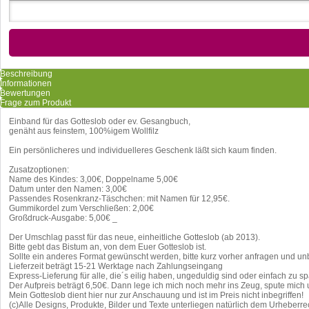
Beschreibung
Informationen
Bewertungen
Frage zum Produkt
Einband für das Gotteslob oder ev. Gesangbuch,
genäht aus feinstem, 100%igem Wollfilz
Ein persönlicheres und individuelleres Geschenk läßt sich kaum finden.
Zusatzoptionen:
Name des Kindes: 3,00€, Doppelname 5,00€
Datum unter den Namen: 3,00€
Passendes Rosenkranz-Täschchen: mit Namen für 12,95€.
Gummikordel zum Verschließen: 2,00€
Großdruck-Ausgabe: 5,00€ _
Der Umschlag passt für das neue, einheitliche Gotteslob (ab 2013).
Bitte gebt das Bistum an, von dem Euer Gotteslob ist.
Sollte ein anderes Format gewünscht werden, bitte kurz vorher anfragen und 
Lieferzeit beträgt 15-21 Werktage nach Zahlungseingang
Express-Lieferung für alle, die´s eilig haben, ungeduldig sind oder einfach zu sp
Der Aufpreis beträgt 6,50€. Dann lege ich mich noch mehr ins Zeug, spute mich
Mein Gotteslob dient hier nur zur Anschauung und ist im Preis nicht inbegriffen!
(c)Alle Designs, Produkte, Bilder und Texte unterliegen natürlich dem Urheberr