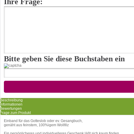
Ihre Frage:
Bitte geben Sie diese Buchstaben ein
Beschreibung
Informationen
Bewertungen
Frage zum Produkt
Einband für das Gotteslob oder ev. Gesangbuch,
genäht aus feinstem, 100%igem Wollfilz
Ein persönlicheres und individuelleres Geschenk läßt sich kaum finden.