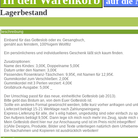
Lagerbestand
Beschreibung
Einband für das Gotteslob oder ev. Gesangbuch,
genäht aus feinstem, 100%igem Wollfilz
Ein persönlicheres und individuelleres Geschenk läßt sich kaum finden.
Zusatzoptionen:
Name des Kindes: 3,00€, Doppelname 5,00€
Datum unter den Namen: 3,00€
Passendes Rosenkranz-Täschchen: 9,95€, mit Namen für 12,95€.
Gummikordel zum Verschließen: 2,00€
Gummikordel mit 3 Perlen verziert: 4,00€
Großdruck-Ausgabe: 5,00€ _
Der Umschlag passt für das neue, einheitliche Gotteslob (ab 2013).
Bitte gebt das Bistum an, von dem Euer Gotteslob ist.
Sollte ein anderes Format gewünscht werden, bitte kurz vorher anfragen und 
Lieferzeit beträgt 15-21 Werktage nach Zahlungseingang
Express-Lieferung für alle, die´s eilig haben, ungeduldig sind oder einfach zu sp
Der Aufpreis beträgt 9,50€. Dann lege ich mich noch mehr ins Zeug, spute mich
Mein Gotteslob dient hier nur zur Anschauung und ist im Preis nicht inbegriffen!
(c)Alle Designs, Produkte, Bilder und Texte unterliegen natürlich dem Urheberr
Ein Nachahmen und Kopieren ist ausdrücklich verboten!