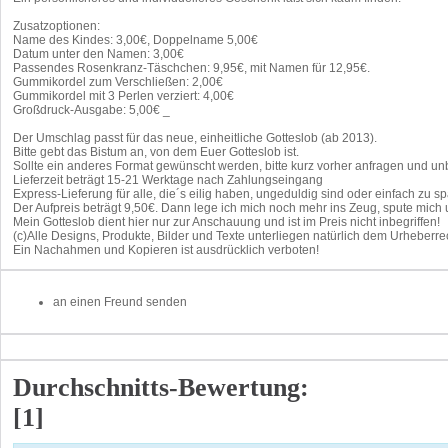
Zusatzoptionen:
Name des Kindes: 3,00€, Doppelname 5,00€
Datum unter den Namen: 3,00€
Passendes Rosenkranz-Täschchen: 9,95€, mit Namen für 12,95€.
Gummikordel zum Verschließen: 2,00€
Gummikordel mit 3 Perlen verziert: 4,00€
Großdruck-Ausgabe: 5,00€ _
Der Umschlag passt für das neue, einheitliche Gotteslob (ab 2013).
Bitte gebt das Bistum an, von dem Euer Gotteslob ist.
Sollte ein anderes Format gewünscht werden, bitte kurz vorher anfragen und 
Lieferzeit beträgt 15-21 Werktage nach Zahlungseingang
Express-Lieferung für alle, die´s eilig haben, ungeduldig sind oder einfach zu sp
Der Aufpreis beträgt 9,50€. Dann lege ich mich noch mehr ins Zeug, spute mich
Mein Gotteslob dient hier nur zur Anschauung und ist im Preis nicht inbegriffen!
(c)Alle Designs, Produkte, Bilder und Texte unterliegen natürlich dem Urheberr
Ein Nachahmen und Kopieren ist ausdrücklich verboten!
an einen Freund senden
Durchschnitts-Bewertung:
[1]