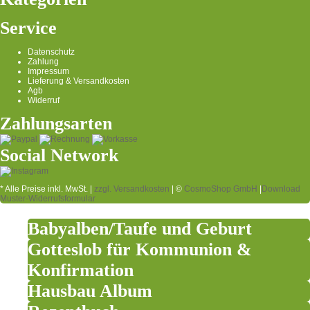
Service
Datenschutz
Zahlung
Impressum
Lieferung & Versandkosten
Agb
Widerruf
Zahlungsarten
Social Network
* Alle Preise inkl. MwSt. |
zzgl. Versandkosten
| ©
CosmoShop GmbH
|
Download
Muster-Widerrufsformular
Babyalben/Taufe und Geburt
Gotteslob für Kommunion &
Konfirmation
Hausbau Album