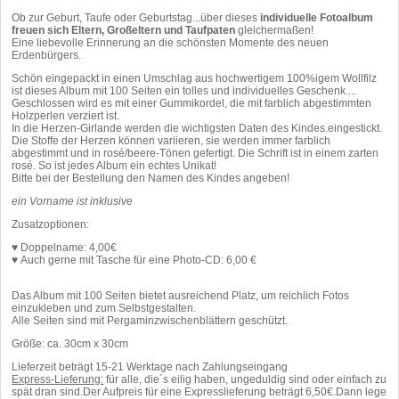
Ob zur Geburt, Taufe oder Geburtstag...über dieses
individuelle Fotoalbum
freuen sich Eltern, Großeltern und Taufpaten
gleichermaßen!
Eine liebevolle Erinnerung an die schönsten Momente des neuen
Erdenbürgers.
Schön eingepackt in einen Umschlag aus hochwertigem 100%igem Wollfilz
ist dieses Album mit 100 Seiten ein tolles und individuelles Geschenk....
Geschlossen wird es mit einer Gummikordel, die mit farblich abgestimmten
Holzperlen verziert ist.
In die Herzen-Girlande werden die wichtigsten Daten des Kindes.eingestickt.
Die Stoffe der Herzen können variieren, sie werden immer farblich
abgestimmt und in rosé/beere-Tönen gefertigt. Die Schrift ist in einem zarten
rosé. So ist jedes Album ein echtes Unikat!
Bitte bei der Bestellung den Namen des Kindes angeben!
ein Vorname ist inklusive
Zusatzoptionen:
♥ Doppelname: 4,00€
♥ Auch gerne mit Tasche für eine Photo-CD: 6,00 €
Das Album mit 100 Seiten bietet ausreichend Platz, um reichlich Fotos
einzukleben und zum Selbstgestalten.
Alle Seiten sind mit Pergaminzwischenblättern geschützt.
Größe: ca. 30cm x 30cm
Lieferzeit beträgt 15-21 Werktage nach Zahlungseingang
Express-Lieferung:
für alle, die´s eilig haben, ungeduldig sind oder einfach zu
spät dran sind.Der Aufpreis für eine Expresslieferung beträgt 6,50€.Dann lege