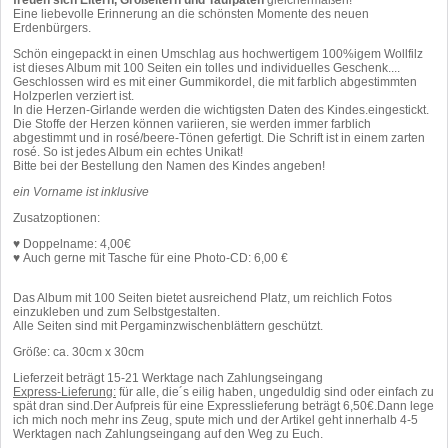
Eine liebevolle Erinnerung an die schönsten Momente des neuen
Erdenbürgers.
Schön eingepackt in einen Umschlag aus hochwertigem 100%igem Wollfilz
ist dieses Album mit 100 Seiten ein tolles und individuelles Geschenk....
Geschlossen wird es mit einer Gummikordel, die mit farblich abgestimmten
Holzperlen verziert ist.
In die Herzen-Girlande werden die wichtigsten Daten des Kindes.eingestickt.
Die Stoffe der Herzen können variieren, sie werden immer farblich
abgestimmt und in rosé/beere-Tönen gefertigt. Die Schrift ist in einem zarten
rosé. So ist jedes Album ein echtes Unikat!
Bitte bei der Bestellung den Namen des Kindes angeben!
ein Vorname ist inklusive
Zusatzoptionen:
♥ Doppelname: 4,00€
♥ Auch gerne mit Tasche für eine Photo-CD: 6,00 €
Das Album mit 100 Seiten bietet ausreichend Platz, um reichlich Fotos
einzukleben und zum Selbstgestalten.
Alle Seiten sind mit Pergaminzwischenblättern geschützt.
Größe: ca. 30cm x 30cm
Lieferzeit beträgt 15-21 Werktage nach Zahlungseingang
Express-Lieferung:
für alle, die´s eilig haben, ungeduldig sind oder einfach zu
spät dran sind.Der Aufpreis für eine Expresslieferung beträgt 6,50€.Dann lege
ich mich noch mehr ins Zeug, spute mich und der Artikel geht innerhalb 4-5
Werktagen nach Zahlungseingang auf den Weg zu Euch.