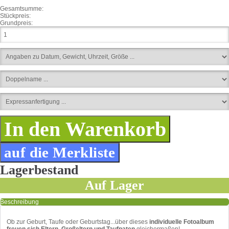
Gesamtsumme:
Stückpreis:
Grundpreis:
Lagerbestand
Auf Lager
Beschreibung
Ob zur Geburt, Taufe oder Geburtstag...über dieses
individuelle Fotoalbum
freuen sich Eltern, Großeltern und Taufpaten
gleichermaßen!