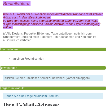
Bestellablauf:
Bitte ALLE Reiter der Auswahl-Optionen durchklicken! Nur dann lässt sich der
Artikel auch in den Warenkorb legen.
Ihr wollt zum Beispiel keine Expressanfertigung. Dann trotzdem den Reiter
"Expressanfertigung" anklicken und die Auswahl "ohne Expressanfertigung"
wählen.
(c)Alle Designs, Produkte, Bilder und Texte unterliegen natürlich dem
Urheberrecht und sind mein Eigentum. Ein Nachahmen und Kopieren ist
ausdrücklich verboten!
Informationen
an einen Freund senden
Bewertungen
Klicken Sie hier, um diesen Artikel zu bewerten! (vorher einloggen)
Frage zum Produkt
Haben Sie eine Frage zu diesem Produkt?
Ihre E-Mail-Adresse: