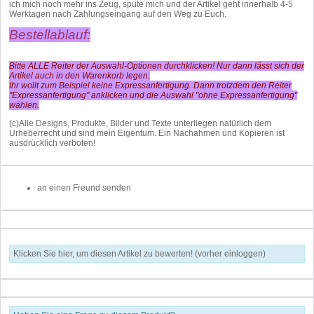
ich mich noch mehr ins Zeug, spute mich und der Artikel geht innerhalb 4-5
Werktagen nach Zahlungseingang auf den Weg zu Euch.
Bestellablauf:
Bitte ALLE Reiter der Auswahl-Optionen durchklicken! Nur dann lässt sich der
Artikel auch in den Warenkorb legen.
Ihr wollt zum Beispiel keine Expressanfertigung. Dann trotzdem den Reiter
"Expressanfertigung" anklicken und die Auswahl "ohne Expressanfertigung"
wählen.
(c)Alle Designs, Produkte, Bilder und Texte unterliegen natürlich dem
Urheberrecht und sind mein Eigentum. Ein Nachahmen und Kopieren ist
ausdrücklich verboten!
an einen Freund senden
Klicken Sie hier, um diesen Artikel zu bewerten! (vorher einloggen)