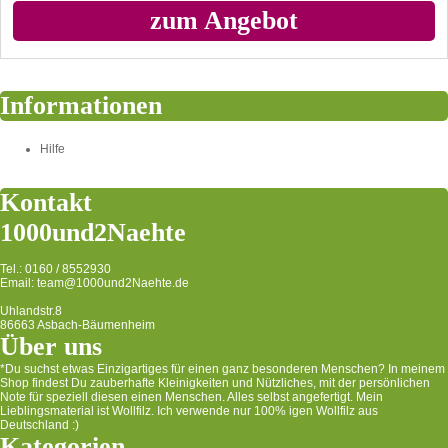
zum Angebot
Informationen
Hilfe
Kontakt
1000und2Naehte
Tel.: 0160 / 8552930
Email: team@1000und2Naehte.de
Uhlandstr.8
86663 Asbach-Bäumenheim
Über uns
*Du suchst etwas Einzigartiges für einen ganz besonderen Menschen? In meinem
Shop findest Du zauberhafte Kleinigkeiten und Nützliches, mit der persönlichen
Note für speziell diesen einen Menschen. Alles selbst angefertigt. Mein
Lieblingsmaterial ist Wollfilz. Ich verwende nur 100% igen Wollfilz aus
Deutschland :)
Kategorien