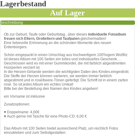
Lagerbestand
Auf Lager
Beschreibung
Ob zur Geburt, Taufe oder Geburtstag...über dieses
individuelle Fotoalbum
freuen sich Eltern, Großeltern und Taufpaten
gleichermaßen!
Eine liebevolle Erinnerung an die schönsten Momente des neuen
Erdenbürgers.
Schön eingepackt in einen Umschlag aus hochwertigem 100%igem Wollfilz
ist dieses Album mit 100 Seiten ein tolles und individuelles Geschenk....
Geschlossen wird es mit einer Gummikordel, die mit farblich abgestimmten
Holzperlen verziert ist.
In die Herzen-Girlande werden die wichtigsten Daten des Kindes.eingestickt.
Die Stoffe der Herzen können variieren, sie werden immer farblich
abgestimmt und in rosé/beere-Tönen gefertigt. Die Schrift ist in einem zarten
rosé. So ist jedes Album ein echtes Unikat!
Bitte bei der Bestellung den Namen des Kindes angeben!
ein Vorname ist inklusive
Zusatzoptionen:
♥ Doppelname: 4,00€
♥ Auch gerne mit Tasche für eine Photo-CD: 6,00 €
Das Album mit 100 Seiten bietet ausreichend Platz, um reichlich Fotos
einzukleben und zum Selbstgestalten.