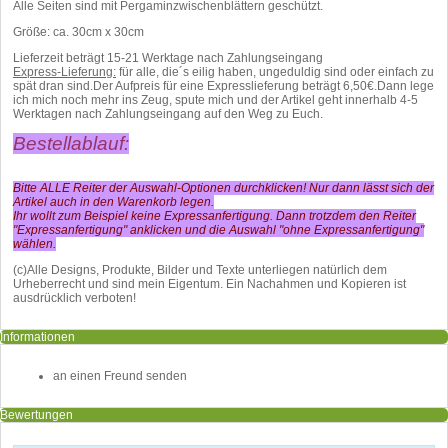
Alle Seiten sind mit Pergaminzwischenblättern geschützt.
Größe: ca. 30cm x 30cm
Lieferzeit beträgt 15-21 Werktage nach Zahlungseingang
Express-Lieferung:
für alle, die´s eilig haben, ungeduldig sind oder einfach zu
spät dran sind.Der Aufpreis für eine Expresslieferung beträgt 6,50€.Dann lege
ich mich noch mehr ins Zeug, spute mich und der Artikel geht innerhalb 4-5
Werktagen nach Zahlungseingang auf den Weg zu Euch.
Bestellablauf:
Bitte ALLE Reiter der Auswahl-Optionen durchklicken! Nur dann lässt sich der
Artikel auch in den Warenkorb legen.
Ihr wollt zum Beispiel keine Expressanfertigung. Dann trotzdem den Reiter
"Expressanfertigung" anklicken und die Auswahl "ohne Expressanfertigung"
wählen.
(c)Alle Designs, Produkte, Bilder und Texte unterliegen natürlich dem
Urheberrecht und sind mein Eigentum. Ein Nachahmen und Kopieren ist
ausdrücklich verboten!
Informationen
an einen Freund senden
Bewertungen