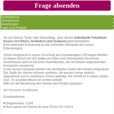
Beschreibung
Informationen
Bewertungen
Frage zum Produkt
Ob zur Geburt, Taufe oder Geburtstag...über dieses
individuelle Fotoalbum
freuen sich Eltern, Großeltern und Taufpaten
gleichermaßen!
Eine liebevolle Erinnerung an die schönsten Momente des neuen
Erdenbürgers.
Schön eingepackt in einen Umschlag aus hochwertigem 100%igem Wollfilz
ist dieses Album mit 100 Seiten ein tolles und individuelles Geschenk....
Geschlossen wird es mit einer Gummikordel, die mit farblich abgestimmten
Holzperlen verziert ist.
In die Herzen-Girlande werden die wichtigsten Daten des Kindes.eingestickt.
Die Stoffe der Herzen können variieren, sie werden immer farblich
abgestimmt und in rosé/beere-Tönen gefertigt. Die Schrift ist in einem zarten
rosé. So ist jedes Album ein echtes Unikat!
Bitte bei der Bestellung den Namen des Kindes angeben!
ein Vorname ist inklusive
Zusatzoptionen:
♥ Doppelname: 4,00€
♥ Auch gerne mit Tasche für eine Photo-CD: 6,00 €