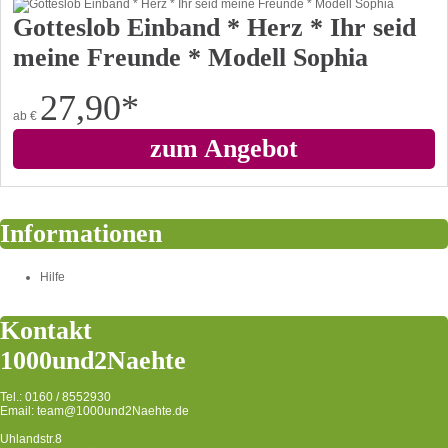
Gotteslob Einband * Herz * Ihr seid
meine Freunde * Modell Sophia
27,90
*
ab
€
zum Angebot
Informationen
Hilfe
Kontakt
1000und2Naehte
Tel.: 0160 / 8552930
Email: team@1000und2Naehte.de
Uhlandstr.8