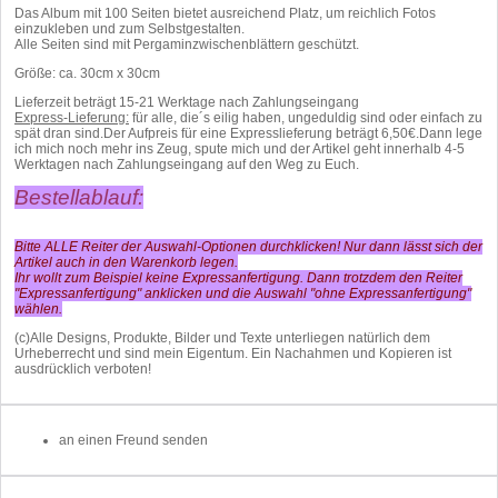
Das Album mit 100 Seiten bietet ausreichend Platz, um reichlich Fotos
einzukleben und zum Selbstgestalten.
Alle Seiten sind mit Pergaminzwischenblättern geschützt.
Größe: ca. 30cm x 30cm
Lieferzeit beträgt 15-21 Werktage nach Zahlungseingang
Express-Lieferung:
für alle, die´s eilig haben, ungeduldig sind oder einfach zu
spät dran sind.Der Aufpreis für eine Expresslieferung beträgt 6,50€.Dann lege
ich mich noch mehr ins Zeug, spute mich und der Artikel geht innerhalb 4-5
Werktagen nach Zahlungseingang auf den Weg zu Euch.
Bestellablauf:
Bitte ALLE Reiter der Auswahl-Optionen durchklicken! Nur dann lässt sich der
Artikel auch in den Warenkorb legen.
Ihr wollt zum Beispiel keine Expressanfertigung. Dann trotzdem den Reiter
"Expressanfertigung" anklicken und die Auswahl "ohne Expressanfertigung"
wählen.
(c)Alle Designs, Produkte, Bilder und Texte unterliegen natürlich dem
Urheberrecht und sind mein Eigentum. Ein Nachahmen und Kopieren ist
ausdrücklich verboten!
an einen Freund senden