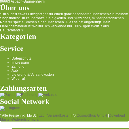
86663 Asbach-Bäumenheim
Über uns
*Du suchst etwas Einzigartiges für einen ganz besonderen Menschen? In meinem
Shop findest Du zauberhafte Kleinigkeiten und Nützliches, mit der persönlichen
Note für speziell diesen einen Menschen. Alles selbst angefertigt. Mein
Lieblingsmaterial ist Wollfilz. Ich verwende nur 100% igen Wollfilz aus
Deutschland :)
Kategorien
Service
Datenschutz
Impressum
Zahlung
Agb
Lieferung & Versandkosten
Widerruf
Zahlungsarten
Social Network
* Alle Preise inkl. MwSt. |
zzgl. Versandkosten
| ©
CosmoShop GmbH
|
Download
Muster-Widerrufsformular