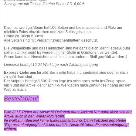
Auch gerne mit Tasche für eine Photo-CD: 6,00 €
Das hochwertige Album hat 100 Seiten und bietet ausreichend Platz um
reichlich Fotos einzukleben und zum Selbstgestalten.
Größe ca. 30cm x 30cm
Alle Seiten sind mit Pergaminzwischenblättern geschützt.
Die Wimpelkette und das Hemdchen sind nie ganz gleich, denn jedes Album
soll ein Unikat sein! Es werden immer Stoffe in Grüntönen verwendet.
Gerne kann das Hemdchen auch in einem anderen Stoff gewählt werden :)
Lieferzeit beträgt 15-21 Werktage nach Zahlungseingang
Express-Lieferung
für alle, die´s eilig haben, ungeduldig sind oder einfach
zu spät dran sind.
Der Aufpreis beträgt 6,50€. Dann lege ich mich noch mehr ins Zeug, spute
mich und der Artikel geht nach 4-5 Werktagen nach Zahlungseingang auf den
Weg zu Euch.
Bestellablauf:
Bitte ALLE Reiter der Auswahl-Optionen durchklicken! Nur dann lässt sich der
Artikel auch in den Warenkorb legen.
Ihr wollt zum Beispiel keine Expressanfertigung. Dann trotzdem den Reiter
"Expressanfertigung" anklicken und die Auswahl "ohne Expressanfertigung"
wählen.