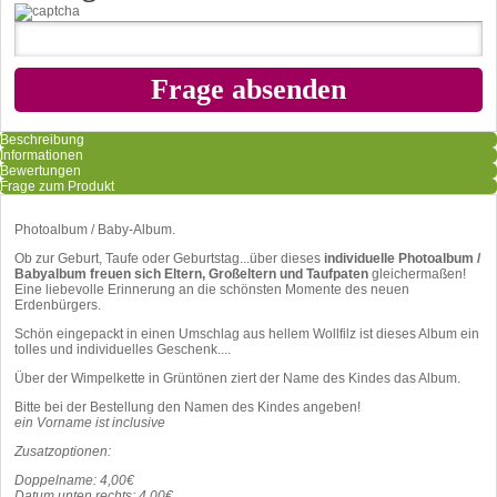
Beschreibung
Informationen
Bewertungen
Frage zum Produkt
Photoalbum / Baby-Album.
Ob zur Geburt, Taufe oder Geburtstag...über dieses
individuelle Photoalbum /
Babyalbum freuen sich Eltern, Großeltern und Taufpaten
gleichermaßen!
Eine liebevolle Erinnerung an die schönsten Momente des neuen
Erdenbürgers.
Schön eingepackt in einen Umschlag aus hellem Wollfilz ist dieses Album ein
tolles und individuelles Geschenk....
Über der Wimpelkette in Grüntönen ziert der Name des Kindes das Album.
Bitte bei der Bestellung den Namen des Kindes angeben!
ein Vorname ist inclusive
Zusatzoptionen:
Doppelname: 4,00€
Datum unten rechts: 4,00€