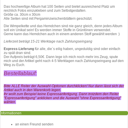
Das hochwertige Album hat 100 Seiten und bietet ausreichend Platz um
reichlich Fotos einzukleben und zum Selbstgestalten.
Größe ca. 30cm x 30cm
Alle Seiten sind mit Pergaminzwischenblättern geschützt.
Die Wimpelkette und das Hemdchen sind nie ganz gleich, denn jedes Album
soll ein Unikat sein! Es werden immer Stoffe in Grüntönen verwendet.
Gerne kann das Hemdchen auch in einem anderen Stoff gewählt werden :)
Lieferzeit beträgt 15-21 Werktage nach Zahlungseingang
Express-Lieferung
für alle, die´s eilig haben, ungeduldig sind oder einfach
zu spät dran sind.
Der Aufpreis beträgt 6,50€. Dann lege ich mich noch mehr ins Zeug, spute
mich und der Artikel geht nach 4-5 Werktagen nach Zahlungseingang auf den
Weg zu Euch.
Bestellablauf:
Bitte ALLE Reiter der Auswahl-Optionen durchklicken! Nur dann lässt sich der
Artikel auch in den Warenkorb legen.
Ihr wollt zum Beispiel keine Expressanfertigung. Dann trotzdem den Reiter
"Expressanfertigung" anklicken und die Auswahl "ohne Expressanfertigung"
wählen.
Informationen
an einen Freund senden