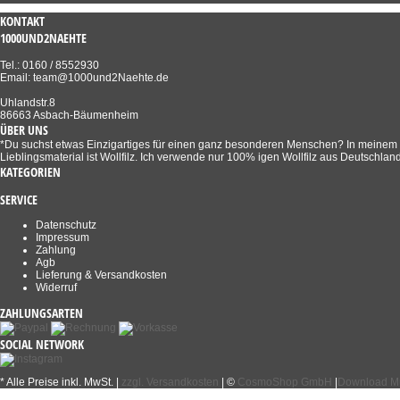
KONTAKT
1000UND2NAEHTE
Tel.: 0160 / 8552930
Email: team@1000und2Naehte.de
Uhlandstr.8
86663 Asbach-Bäumenheim
ÜBER UNS
*Du suchst etwas Einzigartiges für einen ganz besonderen Menschen? In meinem Sho
Lieblingsmaterial ist Wollfilz. Ich verwende nur 100% igen Wollfilz aus Deutschland
KATEGORIEN
SERVICE
Datenschutz
Impressum
Zahlung
Agb
Lieferung & Versandkosten
Widerruf
ZAHLUNGSARTEN
SOCIAL NETWORK
* Alle Preise inkl. MwSt. |
zzgl. Versandkosten
| ©
CosmoShop GmbH
|
Download Mu