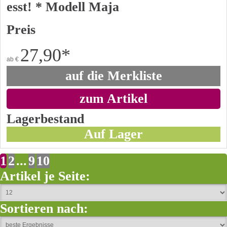
esst! * Modell Maja
Preis
27,90
*
ab
€
auf die Merkliste
zum Artikel
Lagerbestand
Auf Lager
1
2
...
9
10
Artikel je Seite:
Sortieren nach: