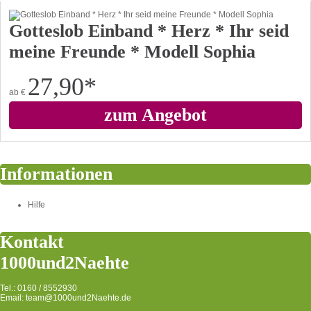
Gotteslob Einband * Herz * Ihr seid
meine Freunde * Modell Sophia
27,90
*
ab
€
zum Angebot
Informationen
Hilfe
Kontakt
1000und2Naehte
Tel.: 0160 / 8552930
Email: team@1000und2Naehte.de