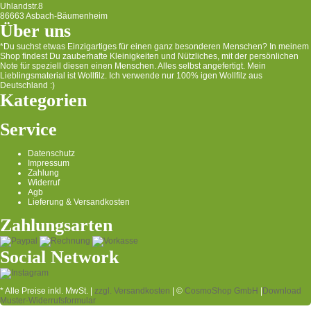
Uhlandstr.8
86663 Asbach-Bäumenheim
Über uns
*Du suchst etwas Einzigartiges für einen ganz besonderen Menschen? In meinem
Shop findest Du zauberhafte Kleinigkeiten und Nützliches, mit der persönlichen
Note für speziell diesen einen Menschen. Alles selbst angefertigt. Mein
Lieblingsmaterial ist Wollfilz. Ich verwende nur 100% igen Wollfilz aus
Deutschland :)
Kategorien
Service
Datenschutz
Impressum
Zahlung
Widerruf
Agb
Lieferung & Versandkosten
Zahlungsarten
Social Network
* Alle Preise inkl. MwSt. |
zzgl. Versandkosten
| ©
CosmoShop GmbH
|
Download
Muster-Widerrufsformular