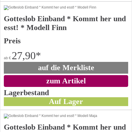
Gotteslob Einband * Kommt her und
esst! * Modell Finn
Preis
27,90
*
ab
€
auf die Merkliste
zum Artikel
Lagerbestand
Auf Lager
Gotteslob Einband * Kommt her und