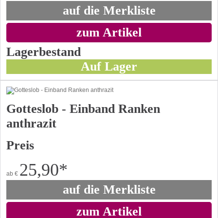
auf die Merkliste
zum Artikel
Lagerbestand
Auf Lager
Gotteslob - Einband Ranken
anthrazit
Preis
25,90
*
ab
€
auf die Merkliste
zum Artikel