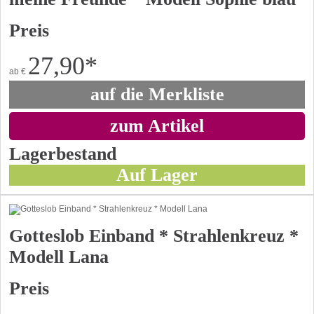
Preis
27,90
*
ab
€
auf die Merkliste
zum Artikel
Lagerbestand
Auf Lager
Gotteslob Einband * Strahlenkreuz *
Modell Lana
Preis