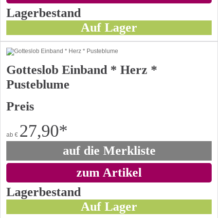
Lagerbestand
Auf Lager
Gotteslob Einband * Herz *
Pusteblume
Preis
27,90
*
ab
€
auf die Merkliste
zum Artikel
Lagerbestand
Auf Lager