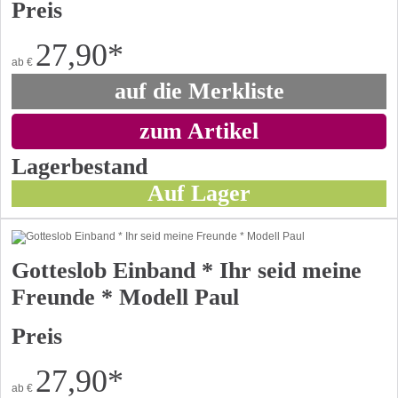
Preis
27,90
*
ab
€
auf die Merkliste
zum Artikel
Lagerbestand
Auf Lager
Gotteslob Einband * Ihr seid meine
Freunde * Modell Paul
Preis
27,90
*
ab
€