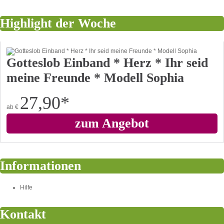
Highlight der Woche
Gotteslob Einband * Herz * Ihr seid
meine Freunde * Modell Sophia
27,90
*
ab
€
zum Angebot
Informationen
Hilfe
Kontakt